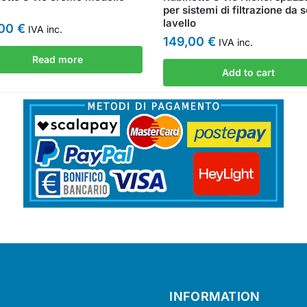
per sistemi di filtrazione da s
lavello
,00
€
IVA inc.
149,00
€
IVA inc.
Read more
Add to cart
INFORMATION