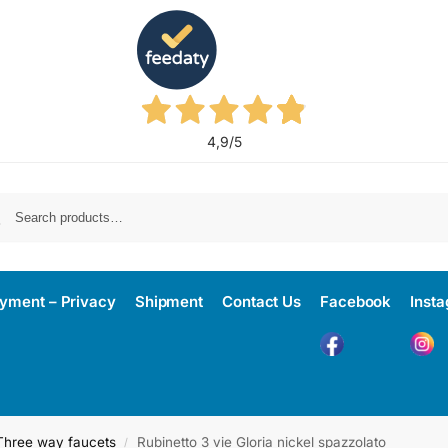
4,9
/5
yment – Privacy
Shipment
Contact Us
Facebook
Inst
Three way faucets
Rubinetto 3 vie Gloria nickel spazzolato
/