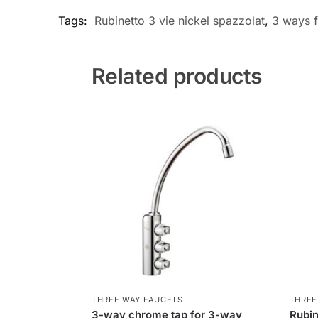
Tags:
Rubinetto 3 vie nickel spazzolat
,
3 ways f
Related products
THREE WAY FAUCETS
THREE
3-way chrome tap for 3-way
Rubin