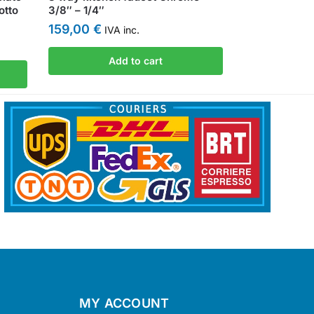
otto
3/8″ – 1/4″
159,00
€
IVA inc.
Add to cart
MY ACCOUNT