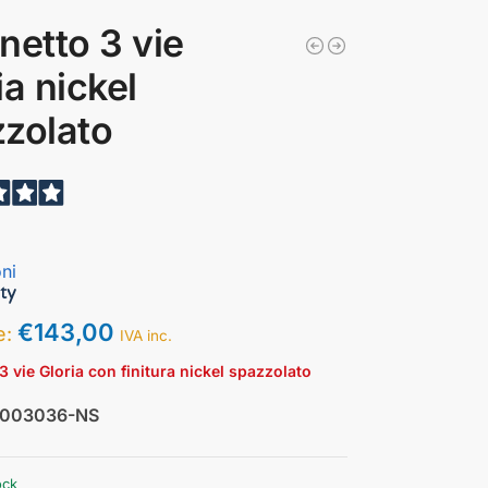
netto 3 vie
ia nickel
zolato
ni
€
143,00
ce:
IVA inc.
3 vie Gloria con finitura nickel spazzolato
0003036-NS
ock