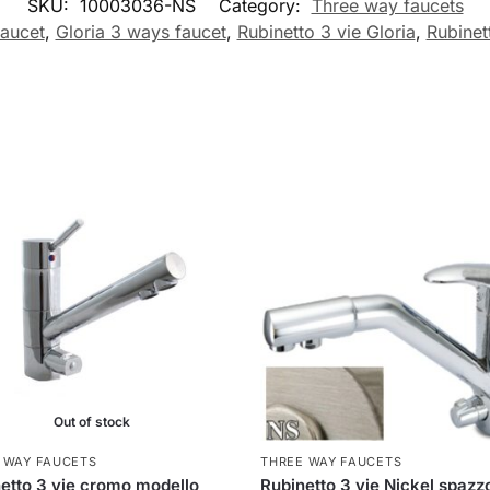
SKU:
10003036-NS
Category:
Three way faucets
aucet
,
Gloria 3 ways faucet
,
Rubinetto 3 vie Gloria
,
Rubinet
Out of stock
 WAY FAUCETS
THREE WAY FAUCETS
etto 3 vie cromo modello
Rubinetto 3 vie Nickel spazz