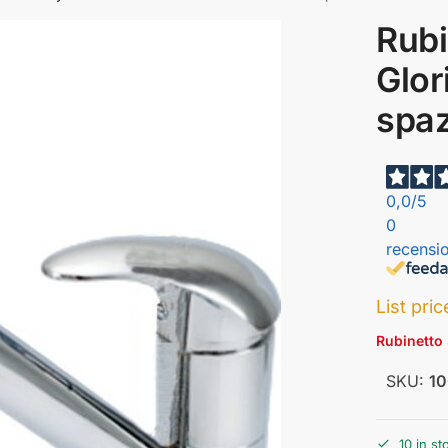
Rubi
Glor
spaz
0,0
/5
0
recensio
List pri
Rubinetto 
SKU:
1
10 in st