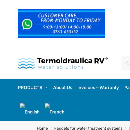
PRODUCTS
About Us
Invoices – Warranty
Pa
Home
Faucets for water treatment systems
/
/