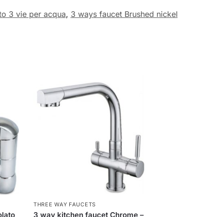
to 3 vie per acqua
,
3 ways faucet Brushed nickel
THREE WAY FAUCETS
olato
3 way kitchen faucet Chrome –