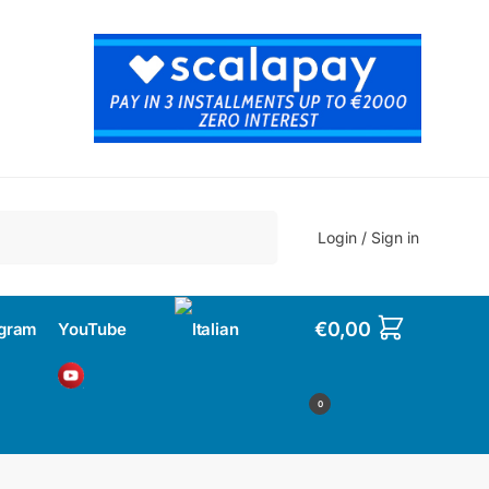
Search
Login / Sign in
€
0,00
agram
YouTube
0